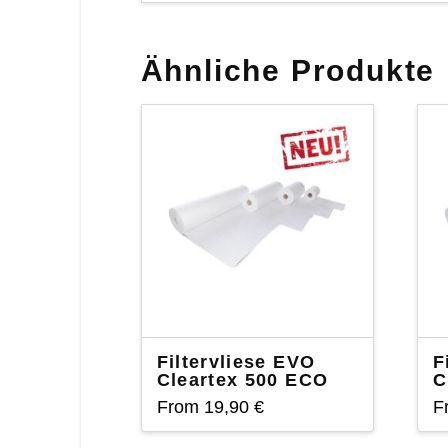
Ähnliche Produkte
Filtervliese EVO
F
Cleartex 500 ECO
C
From
19,90
€
F