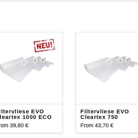
iltervliese EVO
Filtervliese EVO
leartex 1000 ECO
Cleartex 750
rom
39,80
€
From
43,70
€