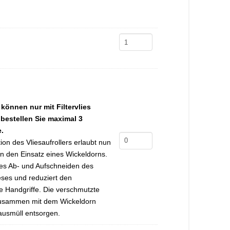
EVO
Vlies
750
Menge
können nur mit Filtervlies
e bestellen Sie maximal 3
e.
Wickeldorn
ion des Vliesaufrollers erlaubt nun
750
n den Einsatz eines Wickeldorns.
ges Ab- und Aufschneiden des
Menge
eses und reduziert den
e Handgriffe. Die verschmutzte
 zusammen mit dem Wickeldorn
usmüll entsorgen.