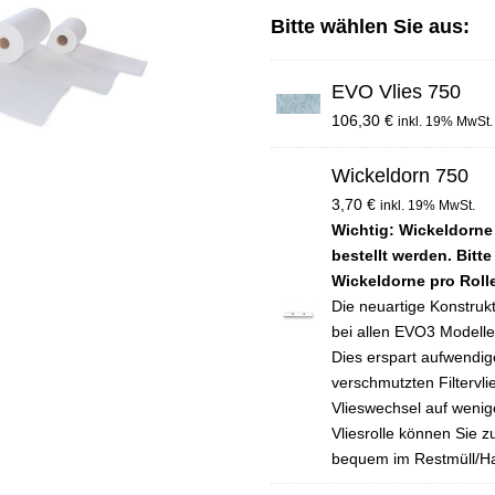
Bitte wählen Sie aus:
EVO Vlies 750
106,30
€
inkl. 19% MwSt.
Wickeldorn 750
3,70
€
inkl. 19% MwSt.
Wichtig: Wickeldorne 
bestellt werden. Bitt
Wickeldorne pro Roll
Die neuartige Konstrukt
bei allen EVO3 Modelle
Dies erspart aufwendi
verschmutzten Filtervli
Vlieswechsel auf wenig
Vliesrolle können Sie
bequem im Restmüll/Ha