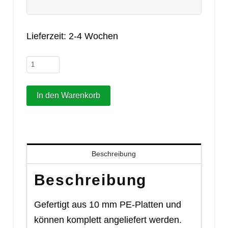
Lieferzeit: 2-4 Wochen
Rechteckteich
25.600lL
6,00m
In den Warenkorb
B
3,30m
H
1,50m
Beschreibung
Menge
Beschreibung
Gefertigt aus 10 mm PE-Platten und
können komplett angeliefert werden.