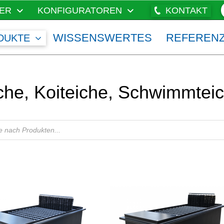
ER
KONFIGURATOREN
KONTAKT
WISSENSWERTES
REFEREN
DUKTE
iche, Koiteiche, Schwimmtei