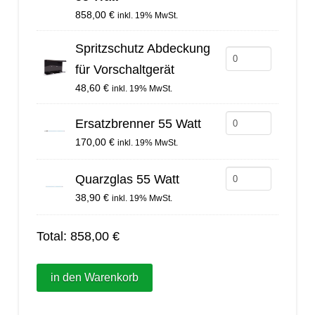
Blue
858,00
€
inkl. 19% MwSt.
Light
Comfort
Spritzschutz Abdeckung
Spritzschutz
55
für Vorschaltgerät
Abdeckung
Watt
48,60
€
inkl. 19% MwSt.
für
Menge
Vorschaltgerät
Ersatzbrenner
Ersatzbrenner 55 Watt
Menge
55
170,00
€
inkl. 19% MwSt.
Watt
Quarzglas
Quarzglas 55 Watt
Menge
55
38,90
€
inkl. 19% MwSt.
Watt
Total:
858,00
€
Menge
in den Warenkorb