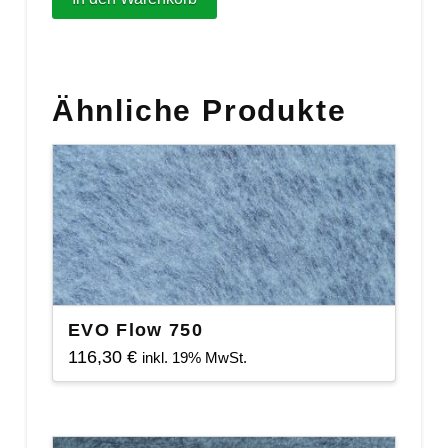
Light
Ultra
150
Ähnliche Produkte
Watt
Menge
EVO Flow 750
116,30
€
inkl. 19% MwSt.