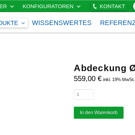
ER
KONFIGURATOREN
KONTAKT
WISSENSWERTES
REFEREN
DUKTE
Abdeckung Ø
559,00
€
inkl. 19% MwSt.
Abdeckung
Ø
2,30
In den Warenkorb
Meter
Menge