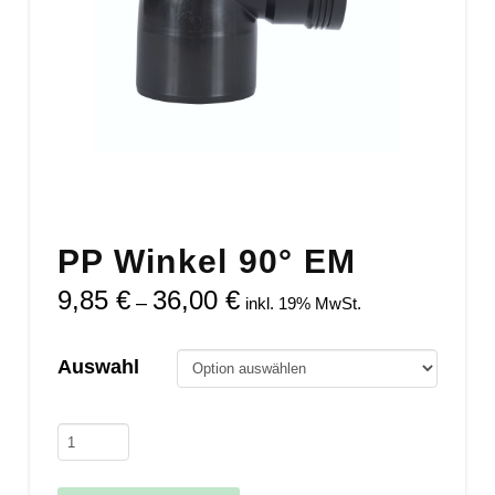
PP Winkel 90° EM
9,85
€
36,00
€
Preisspanne:
–
inkl. 19% MwSt.
9,85 €
bis
36,00 €
Auswahl
PP
Winkel