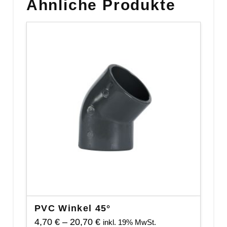
Ähnliche Produkte
PVC Winkel 45°
Preisspanne:
4,70
€
–
20,70
€
inkl. 19% MwSt.