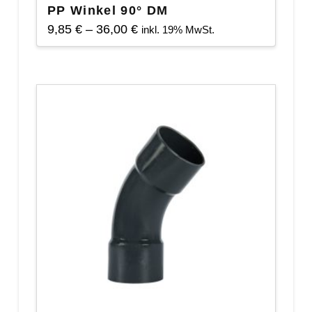
PP Winkel 90° DM
Preisspanne:
9,85
€
–
36,00
€
inkl. 19% MwSt.
9,85 €
Dieses
bis
Produkt
36,00 €
weist
mehrere
Varianten
auf.
Die
Optionen
können
auf
der
Produktseite
gewählt