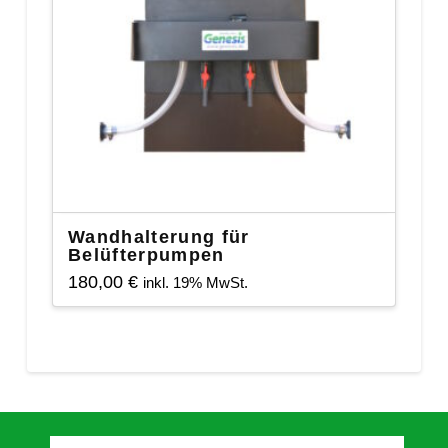
Wandhalterung für
Belüfterpumpen
180,00
€
inkl. 19% MwSt.
Dieses
Produkt
weist
mehrere
Varianten