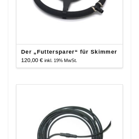
auf
der
Produktseite
gewählt
werden
Der „Futtersparer“ für Skimmer
120,00
€
inkl. 19% MwSt.