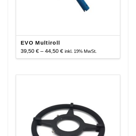
EVO Multiroll
Preisspanne:
39,50
€
–
44,50
€
inkl. 19% MwSt.
39,50 €
Dieses
bis
Produkt
44,50 €
weist
mehrere
Varianten
auf.
Die
Optionen
können