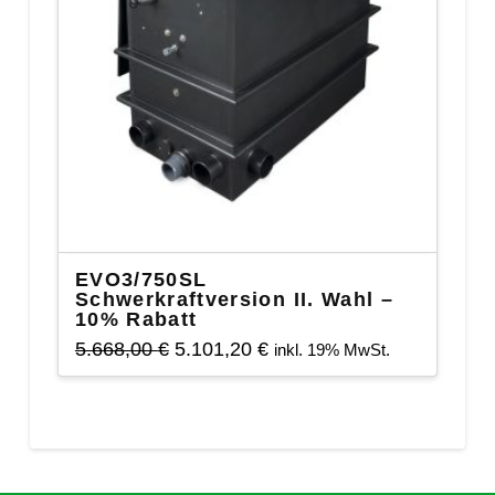
EVO3/750SL
Schwerkraftversion II. Wahl –
10% Rabatt
Ursprünglicher
Aktueller
5.668,00
€
5.101,20
€
inkl. 19% MwSt.
Preis
Preis
war:
ist:
5.668,00 €
5.101,20 €.