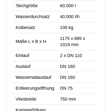
Teichgröße
60.000 l
Wasserdurchsatz
40.000 l/h
Koibesatz
100 kg
1175 x 895 x
Maße L x B x H
1019 mm
Einlauf
2 x DN 110
Auslauf
DN 160
Wasserradauslauf
DN 160
Entleerungsöffnung
DN 75
Vliesbreite
750 mm
Kammerfüllung