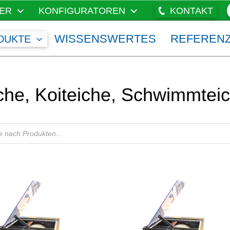
ER
KONFIGURATOREN
KONTAKT
WISSENSWERTES
REFEREN
DUKTE
iche, Koiteiche, Schwimmtei